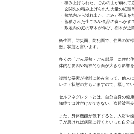
・ 積み上げられた、ごみの山が崩れて
・ 玄関先の積み上げられた大量の紙類
・ 敷地内から溢れ出た、ごみが悪臭を
・ 蓄積された生ごみや食品の食べかす
・ 敷地内の庭の草木が伸び、樹木が近
衛生面、防災面、防犯面で、住民の皆
敷」状態と言います。
多くの「ごみ屋敷・ごみ部屋」に住む
体的な要因や精神的な面が大きな影響
複雑な要素が複雑に絡み合って、他人
レクト状態の方もいますので、概して
セルフネグレクトとは、自分自身の健
知症では片付けができない、盗難被害
また、身体機能が低下すると、入浴や
子が悪ければ病院に行くといった自分