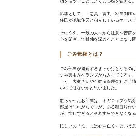
物を増やすことにより安心感を覚える
影響として、「悪臭・害虫・家屋倒壊
住民が地域住民と独立しているケース
そのうえ、一般の人々から注意や苦情
心を閉ざして孤独を深めることになり
ごみ部屋とは？
ごみ部屋が発覚するきっかけとなるの
シや害虫がベランダから入ってくる」
しく、大家さんや不動産管理会社に苦
いのではないかと思いました。
散らかったお部屋は、ネガティブな気
部屋は汚れがちですが、ある程度片付
が、忙しすぎるとそれすらできなくな
忙しいの「忙」には心を亡くすという