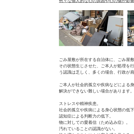
色々な個人的な心の原因や心の傷が影
ごみ屋敷が所在する自治体に、ごみ屋
その状態生じさせた、ご本人が処理を
う認識は乏しく、多くの場合、行政が
ご本人が社会的孤立や疾病などによる
解決ができない難しい場合があります
ストレスや精神疾患。
社会的孤立や疾病による身心状態の低
認知症による判断力の低下。
物に対しての愛着信（ため込み症）。
汚れていることの認識がない。