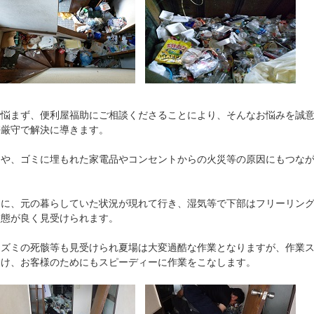
で悩まず、便利屋福助にご相談くださることにより、そんなお悩みを誠
密厳守で解決に導きます。
）や、ゴミに埋もれた家電品やコンセントからの火災等の原因にもつな
ちに、元の暮らしていた状況が現れて行き、湿気等で下部はフリーリン
状態が良く見受けられます。
ネズミの死骸等も見受けられ夏場は大変過酷な作業となりますが、作業
向け、お客様のためにもスピーディーに作業をこなします。