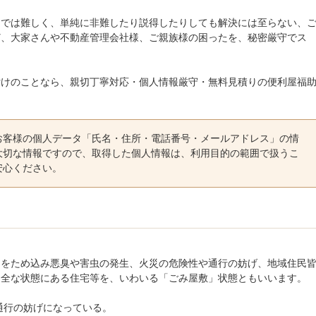
力では難しく、単純に非難したり説得したりしても解決には至らない、
ど、大家さんや不動産管理会社様、ご親族様の困ったを、秘密厳守でス
付けのことなら、親切丁寧対応・個人情報厳守・無料見積りの便利屋福
お客様の個人データ「氏名・住所・電話番号・メールアドレス」の情
大切な情報ですので、取得した個人情報は、利用目的の範囲で扱うこ
安心ください。
ミをため込み悪臭や害虫の発生、火災の危険性や通行の妨げ、地域住民
不全な状態にある住宅等を、いわいる「ごみ屋敷」状態ともいいます。
通行の妨げになっている。