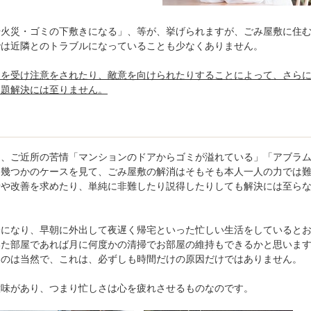
。
や火災・ゴミの下敷きになる」、等が、挙げられますが、ごみ屋敷に住
では近隣とのトラブルになっていることも少なくありません。
をを受け注意をされたり、敵意を向けられたりすることによって、さら
問題解決には至りません。
は、ご近所の苦情「マンションのドアからゴミが溢れている」「アブラ
、幾つかのケースを見て、ごみ屋敷の解消はそもそも本人一人の力では
情や改善を求めたり、単純に非難したり説得したりしても解決には至ら
分になり、早朝に外出して夜遅く帰宅といった忙しい生活をしていると
いた部屋であれば月に何度かの清掃でお部屋の維持もできるかと思いま
るのは当然で、これは、必ずしも時間だけの原因だけではありません。
意味があり、つまり忙しさは心を疲れさせるものなのです。