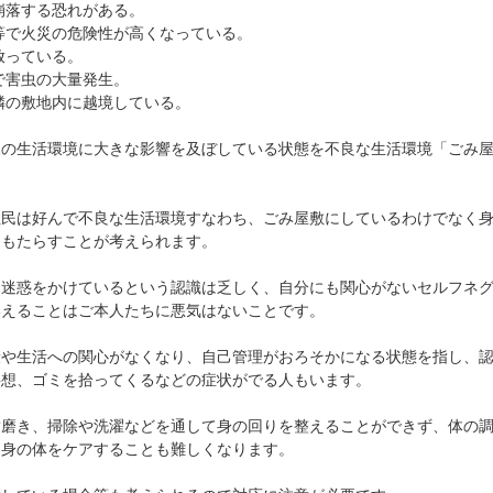
崩落する恐れがある。
等で火災の危険性が高くなっている。
放っている。
で害虫の大量発生。
隣の敷地内に越境している。
様の生活環境に大きな影響を及ぼしている状態を不良な生活環境「ごみ
住民は好んで不良な生活環境すなわち、ごみ屋敷にしているわけでなく
をもたらすことが考えられます。
に迷惑をかけているという認識は乏しく、自分にも関心がないセルフネ
いえることはご本人たちに悪気はないことです。
康や生活への関心がなくなり、自己管理がおろそかになる状態を指し、
妄想、ゴミを拾ってくるなどの症状がでる人もいます。
歯磨き、掃除や洗濯などを通して身の回りを整えることができず、体の
自身の体をケアすることも難しくなります。