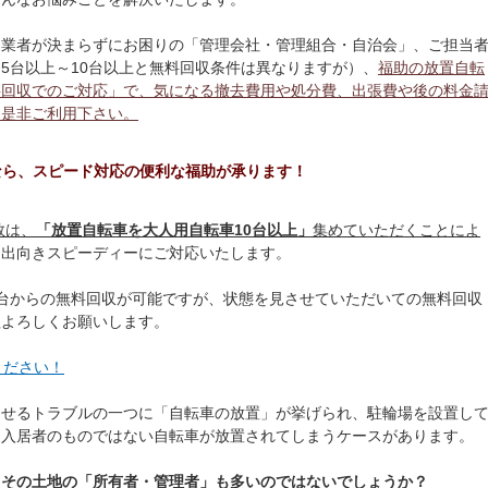
、業者が決まらずにお困りの「管理会社・管理組合・自治会」、ご担当
5台以上～10台以上と無料回収条件は異なりますが）、
福助の放置自転
料回収でのご対応」で、気になる撤去費用や処分費、出張費や後の料金
て是非ご利用下さい。
なら、スピード対応の便利な福助が承ります！
数は、
「放置自転車を大人用自転車10台以上」
集めていただくことによ
に出向きスピーディーにご対応いたします。
台からの無料回収が可能ですが、状態を見させていただいての無料回収
程よろしくお願いします。
ください！
ませるトラブルの一つに「自転車の放置」が挙げられ、駐輪場を設置し
、入居者のものではない自転車が放置されてしまうケースがあります。
、その土地の「所有者・管理者」も多いのではないでしょうか？