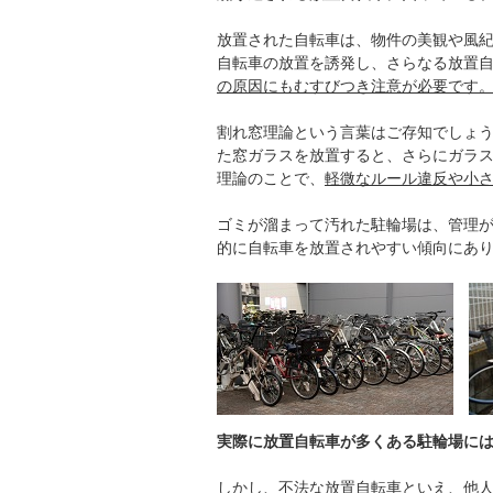
放置された自転車は、物件の美観や風紀
自転車の放置を誘発し、さらなる放置
の原因にもむすびつき注意が必要です
割れ窓理論という言葉はご存知でしょう
た窓ガラスを放置すると、さらにガラ
理論のことで、
軽微なルール違反や小
ゴミが溜まって汚れた駐輪場は、管理
的に自転車を放置されやすい傾向にあ
実際に放置自転車が多くある駐輪場には
しかし、不法な放置自転車といえ、他