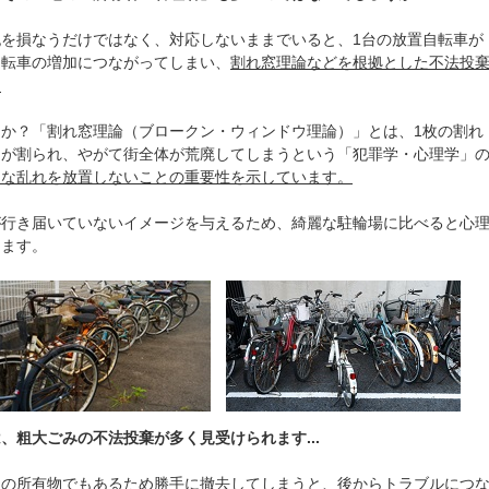
を損なうだけではなく、対応しないままでいると、1台の放置自転車が
自転車の増加につながってしまい、
割れ窓理論などを根拠とした不法投
。
か？「割れ窓理論（ブロークン・ウィンドウ理論）」とは、1枚の割れ
スが割られ、やがて街全体が荒廃してしまうという「犯罪学・心理学」
さな乱れを放置しないことの重要性を示しています。
が行き届いていないイメージを与えるため、綺麗な駐輪場に比べると心
ります。
、粗大ごみの不法投棄が多く見受けられます...
人の所有物でもあるため勝手に撤去してしまうと、後からトラブルにつ