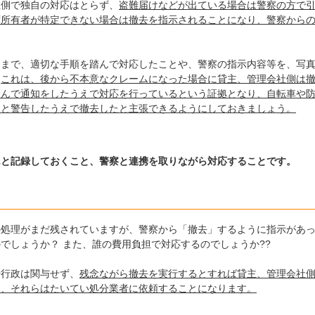
社側で独自の対応はとらず、
盗難届けなどが出ている場合は警察の方で
ず所有者が特定できない場合は撤去を指示されることになり、警察から
るまで、適切な手順を踏んで対応したことや、警察の指示内容等を、写
、
これは、後から不本意なクレームになった場合に貸主、管理会社側は
踏んで通知をしたうえで対応を行っているという証拠となり、自転車や
んと警告したうえで撤去したと主張できるようにしておきましょう。
んと記録しておくこと、警察と連携を取りながら対応することです。
の処理がまだ残されていますが、警察から「撤去」するように指示があ
でしょうか？ また、誰の費用負担で対応するのでしょうか??
や行政は関与せず、
残念ながら撤去を実行するとすれば貸主、管理会社
り、それらはたいてい処分業者に依頼することになります。