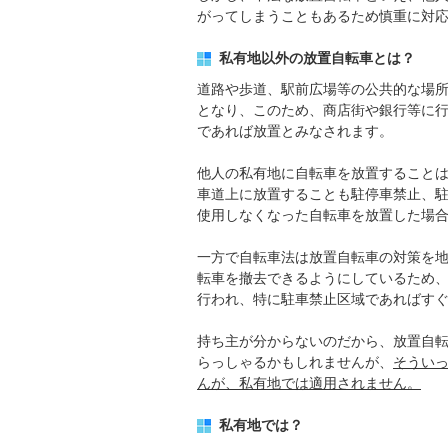
がってしまうこともあるため慎重に対
私有地以外の放置自転車とは？
道路や歩道、駅前広場等の公共的な場
となり、このため、商店街や銀行等に
であれば放置とみなされます。
他人の私有地に自転車を放置することは財
車道上に放置することも駐停車禁止、駐車
使用しなくなった自転車を放置した場合に
一方で自転車法は放置自転車の対策を
転車を撤去できるようにしているため
行われ、特に駐車禁止区域であればす
持ち主が分からないのだから、放置自
らっしゃるかもしれませんが、
そうい
んが、私有地では適用されません。
私有地では？