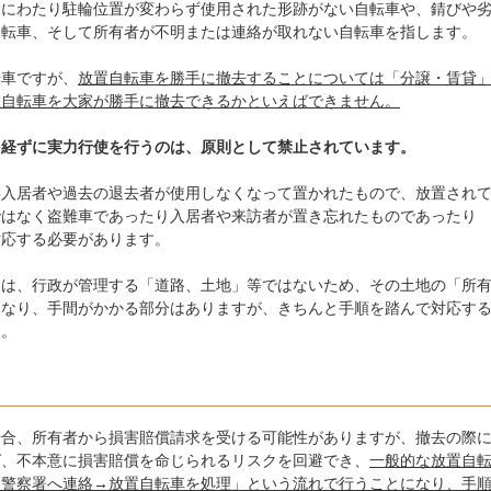
期にわたり駐輪位置が変わらず使用された形跡がない自転車や、錆びや
自転車、そして所有者が不明または連絡が取れない自転車を指します。
転車ですが、
放置自転車を勝手に撤去することについては「分譲・賃貸
置自転車を大家が勝手に撤去できるかといえばできません。
を経ずに実力行使を行うのは、原則として禁止されています。
存入居者や過去の退去者が使用しなくなって置かれたもので、放置され
ではなく盗難車であったり入居者や来訪者が置き忘れたものであったり
対応する必要があります。
ては、行政が管理する「道路、土地」等ではないため、その土地の「所
になり、手間がかかる部分はありますが、きちんと手順を踏んで対応す
す。
場合、所有者から損害賠償請求を受ける可能性がありますが、撤去の際
ば、不本意に損害賠償を命じられるリスクを回避でき、
一般的な放置自
→警察署へ連絡→放置自転車を処理」という流れで行うことになり、手