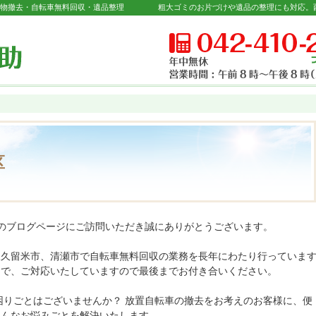
置物撤去・自転車無料回収・遺品整理
区
」のブログページにご訪問いただき誠にありがとうございます。
東久留米市、清瀬市で自転車無料回収の業務を長年にわたり行っていま
スで、ご対応いたしていますので最後までお付き合いください。
困りごとはございませんか？ 放置自転車の撤去をお考えのお客様に、便
そんなお悩みごとを解決いたします。