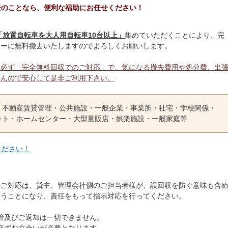
去のことなら、便利な福助にお任せください！
「放置自転車を大人用自転車10台以上」
集めていただくことにより、完
ィーに無料撤去いたしますのでよろしくお願いします。
、必ず「完全無料回収でのご対応」で、気になる撤去費用や処分費、出
せんので安心して是非ご利用下さい。
・不動産賃貸管理・公共施設・一般企業・事業所・社宅・学校関係・
ット・ホームセンター・大型量販店・娯楽施設・一般家庭等
ください！
のご対応は、貸主、管理会社側のご担当者様が、誤回収を防ぐ意味も含
会うことになり、責任をもって指示対応を行ってください。
管及びご返却は一切できません。