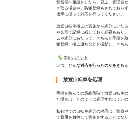
警察署へ相談をしたら、貸主、管理会
き取る場合や、防犯登録もされておら
指示に従って対応を行ってください。
放置自転車撤去の実施から処分にいた
や文章で記録に残しておく必要もあり
去や処分にあたって、きちんと手順を
犯登録、撤去通知などを撮影し、きち
対応ポイント
いつ、どんな対応を行ったのかをきち
放置自転車を処理
手順を踏んでの最終段階で放置自転車
た場合は、どのように処理すればよいの
私有地での自転車処分の対応は、警察
で費用を負担して実施をすることにな