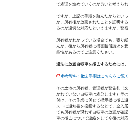
で処理を進めていくのが良いと考えら
ですが、上記の手順を踏んだからとい
か、所有権が放棄されたことを証明す
るのが適切な対応だといえますが、警
所有者がわかっている場合でも、張り
んが、後から所有者に損害賠償請求を
能性があるのでご注意ください。
適法に放置自転車を撤去するためには
参考資料：撤去手順はこちらをご覧
その土地の所有者、管理者が警告札（文
かれていない自転車は処分します）等
付け、その作業に併せて掲示板に撤去
ストに通知書を投函するなどで、全入
ても所有者が現れず自転車の放置が確
車の撤去について連絡をして今後の対