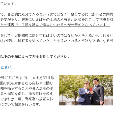
れています。
って、合法的に処分できるという訳ではなく、処分するには所有者の同
る必要があり、
厳密にいえばその土地の所有者が訴訟を起こして判決を
察との連携で、手順を踏んで撤去にいたるのが一般的となっています。
紙をして一定期間後に処分すればよいのではないかと考えるかもしれま
受けた際に、所有者を知っていたことを追及されると不利な立場になる
、以下の手順によって万全を期してください。
ください！
例:〇月〇日までにこの札が取り除
の貼り紙を対象となる自転車に貼り
通知を掲示することや各入居者のポ
居者へ周知を促し、撤去期限を超え
認できれば一度、警察署へ放置自転
応について相談を行います。