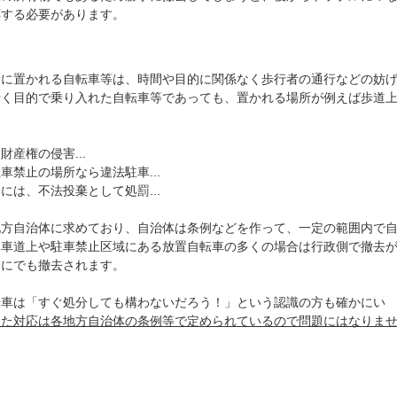
応する必要があります。
所に置かれる自転車等は、時間や目的に関係なく歩行者の通行などの妨
行く目的で乗り入れた自転車等であっても、置かれる場所が例えば歩道
産権の侵害...
禁止の場所なら違法駐車...
は、不法投棄として処罰...
地方自治体に求めており、自治体は条例などを作って、一定の範囲内で
、車道上や駐車禁止区域にある放置自転車の多くの場合は行政側で撤去
ぐにでも撤去されます。
転車は「すぐ処分しても構わないだろう！」という認識の方も確かにい
った対応は各地方自治体の条例等で定められているので問題にはなりま