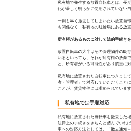
私有地で発生する放置自転車とは、長
化が著しく明らかに使用されていない
一刻も早く撤去してしまいたい放置自
も関係なく、私有地の駐輪場にある放
所有権があるものに対して法的手続き
放置自転車の大半はその管理物件の既
いるといっても、それが所有権の放棄
と、所有者がいる可能性があり慎重に
私有地に放置された自転車につきまし
者・管理者」で対応していただくこと
ことが、賃貸物件には求められていま
私有地では手順対応
私有地に放置された自転車を撤去した
法律上の手続きをきちんと踏んでいれ
車への対応方法としては、「撤去通知