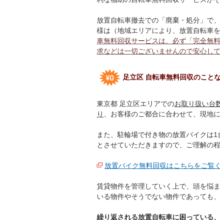
放置自転車撤去での「廃棄・処分」で
様は（地域エリアにより、放置自転車を
車無料回収サービスは、必ず「完全無
求などは一切ございませんので安心し
足立区 自転車無料回収のこと
東京都 足立区エリアでの
お取り扱い台
り
、お客様のご都合に合わせて、現地
また、駐輪場で付き物の放置バイクは1
とさせていただきますので、ご理解の
放置バイク無料回収はこちらをご覧
賃貸物件を管理していく上で、頭を悩
いる物件やそうでない物件であっても
繰り返される放置自転車に困っている