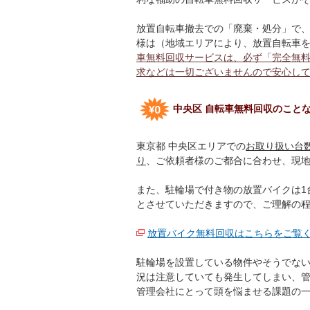
放置自転車撤去での「廃棄・処分」で
様は（地域エリアにより、放置自転車を
車無料回収サービスは、必ず「完全無
求などは一切ございませんので安心し
中央区 自転車無料回収のこと
東京都 中央区エリアでの
お取り扱い台
り
、ご依頼者様のご都合に合わせ、現
また、駐輪場で付き物の放置バイクは1
とさせていただきますので、ご理解の
放置バイク無料回収はこちらをご覧
駐輪場を設置している物件やそうでな
況は注意していても発生してしまい、
管理会社にとって頭を悩ませる課題の