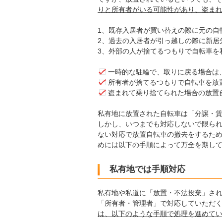
りと所有者がいる可能性があり、盗ま
1、既存入居者が買い替えの際に元の自転
2、過去の入居者が引っ越しの際に新居先
3、外部の人が捨てるつもりで自転車を私
一時的な駐輪で、取りに戻る場合は
所有者が捨てるつもりで自転車を放
盗まれて乗り捨てられた場合の放置
私有地に放置された自転車は「分譲・
しかし、いつまでも対応しないで限られ
ない対応で放置自転車の撤去をするた
めには以下の手順によって万全を期し
私有地では手順対応
私有地や私道に「放置・不法投棄」さ
「所有者・管理者」で対応していただ
は、以下のような手順で処理を進めて