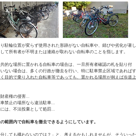
たり駐輪位置が変らず使用された形跡がない自転車や、錆びや劣化が著
そして所有者が不明または連絡が取れない自転車のことを指します。
公共的な場所に置かれる自転車の場合は、一旦所有者確認の札を貼り付
ていない場合は、多くの行政が撤去を行い、特に駐車禁止区域であれば
行く目的で乗り入れた自転車等であっても、置かれる場所が例えば歩道
産権の侵害...
禁止の場所なら違法駐車...
は、不法投棄として処罰...
定の範囲内で自転車を撤去できるようにしています。
処分しても構わないのでは？」と、考えるかもしれませんが、
そういっ