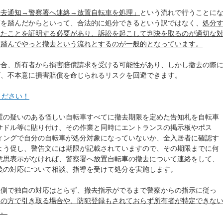
撤去通知→警察署へ連絡→放置自転車を処理」
という流れで行うことに
順を踏んだからといって、合法的に処分できるという訳ではなく、
処分
れたことを証明する必要があり、訴訟を起こして判決を取るのが適切な
を踏んでやっと撤去という流れとするのが一般的となっています。
場合、所有者から損害賠償請求を受ける可能性があり、しかし撤去の際
ば、不本意に損害賠償を命じられるリスクを回避できます。
ください！
置の疑いのある怪しい自転車すべてに撤去期限を定めた告知札を自転車
サドル等に貼り付け、その作業と同時にエントランスの掲示板やポス
ィングで自分の自転車が処分対象になっていないか、全入居者に確認す
よう促し、警告文には期限が記載されていますので、その期限までに何
意思表示がなければ、警察署へ放置自転車の撤去について連絡をして、
後の対応について相談、指導を受けて処分を実施します。
社側で独自の対応はとらず、撤去指示がでるまで警察からの指示に従っ
察の方で引き取る場合や、防犯登録もされておらず所有者が特定できな
す。