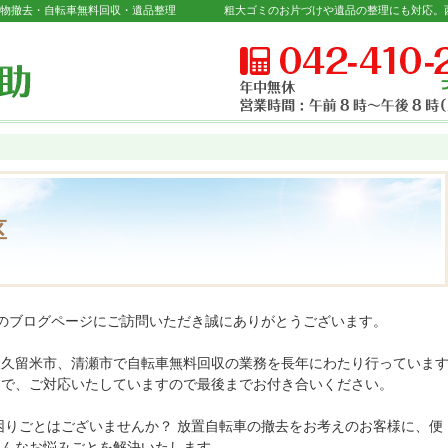
置物撤去・自転車無料回収・遺品整理
区
」のブログページにご訪問いただき誠にありがとうございます。
東久留米市、清瀬市で自転車無料回収の業務を長年にわたり行っていま
スで、ご対応いたしていますので最後までお付き合いください。
困りごとはございませんか？ 放置自転車の撤去をお考えのお客様に、便
そんなお悩みごとを解決いたします。