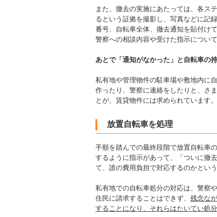
また、撤去の実施にあたっては、各ス
るという証拠を撮影し、写真などに記
番号、自転車全体、撤去通知を貼付け
警察への相談内容や受けた指示につい
あとで「通知がなかった」と自転車の
私有地や管理物件の駐車場や敷地内に
作ったり、警察に連絡をしたりと、さ
とが、賃貸物件には求められています
放置自転車を処理
手順を踏んでの最終段階で放置自転車
するように指示があって、「ついに撤
て、誰の費用負担で対応するのかとい
私有地での自転車処分の対応は、警察
住民に請求することはできず、
残念な
することになり、それらはたいてい処