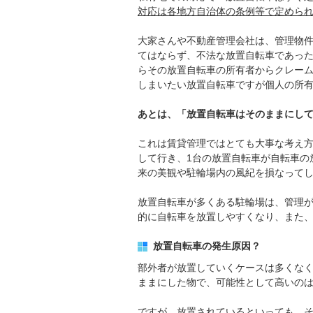
対応は各地方自治体の条例等で定めら
大家さんや不動産管理会社は、管理物
てはならず、不法な放置自転車であっ
らその放置自転車の所有者からクレー
しまいたい放置自転車ですが個人の所
あとは、「放置自転車はそのままにしてお
これは賃貸管理ではとても大事な考え
して行き、1台の放置自転車が自転車の
来の美観や駐輪場内の風紀を損なって
放置自転車が多くある駐輪場は、管理
的に自転車を放置しやすくなり、また
放置自転車の発生原因？
部外者が放置していくケースは多くな
ままにした物で、可能性として高いの
ですが、放置されているといっても、