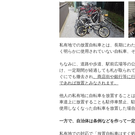
私有地での放置自転車とは、長期にわ
く明らかに使用されていない自転車、
ちなみに、道路や歩道、駅前広場等の
け、一定期間が経過しても札が取られ
ぐにでも撤去され
、商店街や銀行等に
であれば放置とみなされます。
他人の私有地に自転車を放置することは財
車道上に放置することも駐停車禁止、駐車
使用しなくなった自転車を放置した場合に
一方で、自治体は条例などを作って一
私有地での対応で「放置自転車はすぐ