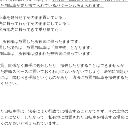
れた自転車が乗り捨てられているパターンも考えられます。
車を処分せずそのまま置いている...
に持って行かずそのままにしている...
有地内に持ってきて乗り捨てた...
、所有権は放置した所有者に残ったままです。
置した場合は、放置自転車は「無主物」となります。
自転車は、所有権は盗まれた被害者に残っています。
賃貸」関係なく勝手に処分したり、撤去したりすることはできませんが
た駐輪スペースに置いておくわけにもいかないでしょう...法的に問題が
めには、踏むべき手順というものがあり、適法に放置自転車を撤去する
てください。
れた自転車等は、法令により行政では撤去することができず、その土地
くことになり、
したがって、私有地に放置された自転車を撤去する場合
いくのが良いと考えられています。