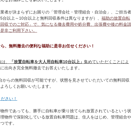
、業者が決まらずにお困りの「管理会社・管理組合・自治会」、ご担当
5台以上～10台以上と無料回収条件は異なりますが）、
福助の放置自転
料回収でのご対応」で、気になる撤去費用や処分費、出張費や後の料金
て是非ご利用下さい。
なら、無料撤去の便利な福助に是非お任せください！
数は、
「放置自転車を大人用自転車10台以上」
集めていただくことによ
地に出向き完全無料撤去でお答えいたします。
台からの無料回収が可能ですが、状態を見させていただいての無料回収
程よろしくお願いいたします。
ください！
い物件であっても、勝手に自転車が乗り捨てられ放置されているという
管理物件で深刻化している放置自転車問題は、住人をはじめ、管理組合
一つです。