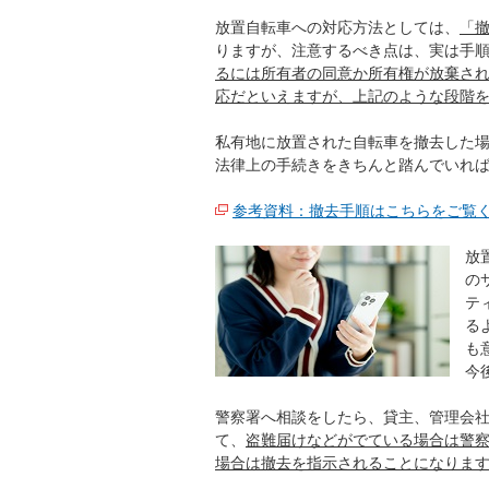
放置自転車への対応方法としては、
「
りますが、注意するべき点は、実は手
るには所有者の同意か所有権が放棄さ
応だといえますが、上記のような段階
私有地に放置された自転車を撤去した
法律上の手続きをきちんと踏んでいれ
参考資料：撤去手順はこちらをご覧
放
の
テ
る
も
今
警察署へ相談をしたら、貸主、管理会
て、
盗難届けなどがでている場合は警
場合は撤去を指示されることになりま