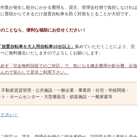
い作業が発生し処分にかかる費用も、貸主、管理会社側で負担しなけれ
うに普段からできるだけ放置自転車を防ぐ対策をとることが大切です。
去のことなら、便利な福助にお任せください！
「放置自転車を大人用自転車10台以上」
集めていただくことにより、完
ィーに無料撤去いたしますのでよろしくお願いします。
、必ず「完全無料回収でのご対応」で、気になる撤去費用や処分費、出
せんので安心して是非ご利用下さい。
・不動産賃貸管理・公共施設・一般企業・事業所・社宅・学校関係・
ット・ホームセンター・大型量販店・娯楽施設・一般家庭等
ください！
のご対応は、貸主、管理会社側のご担当者様が、誤回収を防ぐ意味も含