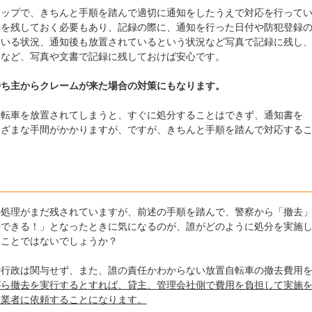
テップで、きちんと手順を踏んで適切に通知をしたうえで対応を行って
録を残しておく必要もあり、記録の際に、通知を行った日付や防犯登録
ている状況、通知後も放置されているという状況など写真で記録に残し
てなど、写真や文書で記録に残しておけば安心です。
持ち主からクレームが来た場合の対策にもなります。
自転車を放置されてしまうと、すぐに処分することはできず、通知書を
まざまな手間がかかりますが、ですが、きちんと手順を踏んで対応する
。
の処理がまだ残されていますが、前述の手順を踏んで、警察から「撤去
去できる！」となったときに気になるのが、誰がどのように処分を実施
うことではないでしょうか？
や行政は関与せず、また、誰の責任かわからない放置自転車の撤去費用
がら撤去を実行するとすれば、貸主、管理会社側で費用を負担して実施
分業者に依頼することになります。