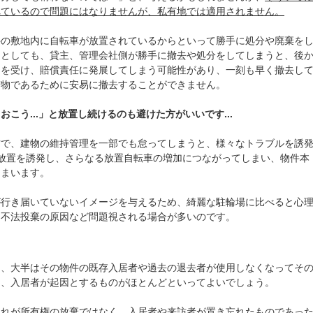
れているので問題にはなりませんが、私有地では適用されません。
件の敷地内に自転車が放置されているからといって勝手に処分や廃棄を
たとしても、貸主、管理会社側が勝手に撤去や処分をしてしまうと、後
ムを受け、賠償責任に発展してしまう可能性があり、一刻も早く撤去し
有物であるために安易に撤去することができません。
こう...」と放置し続けるのも避けた方がいいです...
方で、建物の維持管理を一部でも怠ってしまうと、様々なトラブルを誘
放置を誘発し、さらなる放置自転車の増加につながってしまい、物件本
しまいます。
が行き届いていないイメージを与えるため、綺麗な駐輪場に比べると心
、不法投棄の原因など問題視される場合が多いのです。
く、大半はその物件の既存入居者や過去の退去者が使用しなくなってそ
は、入居者が起因とするものがほとんどといってよいでしょう。
それが所有権の放棄ではなく、
入居者や来訪者が置き忘れたものであっ