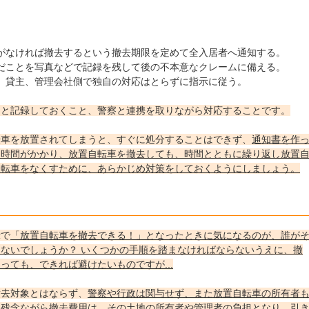
がなければ撤去するという撤去期限を定めて全入居者へ通知する。
だことを写真などで記録を残して後の不本意なクレームに備える。
、貸主、管理会社側で独自の対応はとらずに指示に従う。
んと記録しておくこと、警察と連携を取りながら対応することです。
転車を放置されてしまうと、すぐに処分することはできず、
通知書を作
と時間がかかり、放置自転車を撤去しても、時間とともに繰り返し放置
自転車をなくすために、あらかじめ対策をしておくようにしましょう。
示で
「放置自転車を撤去できる！」となったときに気になるのが、誰が
ないでしょうか？ いくつかの手順を踏まなければならないうえに、撤
ても、できれば避けたいものですが...
撤去対象とはならず、
警察や行政は関与せず、また放置自転車の所有者
、残念ながら撤去費用は、その土地の所有者や管理者の負担となり、引