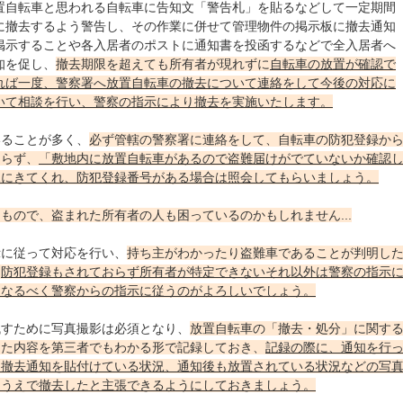
置自転車と思われる自転車に告知文「警告札」を貼るなどして一定期間
に撤去するよう警告し、その作業に併せて管理物件の掲示板に撤去通知
掲示することや各入居者のポストに通知書を投函するなどで全入居者へ
知を促し、
撤去期限を超えても所有者が現れずに
自転車の放置が確認で
れば一度、警察署へ放置自転車の撤去について連絡をして今後の対応に
いて相談を行い、警察の指示により撤去を実施いたします。
いることが多く、
必ず管轄の警察署に連絡をして、自転車の防犯登録か
ならず、
「敷地内に放置自転車があるので盗難届けがでていないか確認
見にきてくれ、防犯登録番号がある場合は照会してもらいましょう。
もので、盗まれた所有者の人も困っているのかもしれません...
示に従って対応を行い、
持ち主がわかったり盗難車であることが判明し
、
防犯登録もされておらず所有者が特定できないそれ以外は警察の指示
、なるべく警察からの指示に従うのがよろしいでしょう。
残すために写真撮影は必須となり、
放置自転車の「撤去・処分」に関す
した内容を第三者でもわかる形で記録しておき、
記録の際に、通知を行
、撤去通知を貼付けている状況、通知後も放置されている状況などの写
たうえで撤去したと主張できるようにしておきましょう。