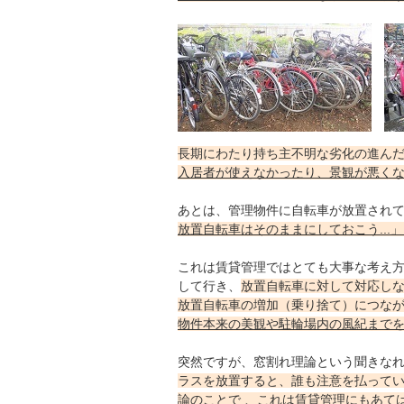
長期にわたり持ち主不明な劣化の進ん
入居者が使えなかったり、景観が悪く
あとは、管理物件に自転車が放置され
放置自転車はそのままにしておこう..
これは賃貸管理ではとても大事な考え
して行き、
放置自転車に対して対応しな
放置自転車の増加（乗り捨て）につな
物件本来の美観や駐輪場内の風紀まで
突然ですが、窓割れ理論という聞きな
ラスを放置すると、誰も注意を払って
論のことで 、
これは賃貸管理にもあて