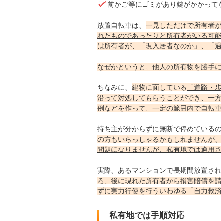
前かご等にゴミがあり鍵がかかってな
放置自転車は、
一見しただけで所有者
れたものであったりと所有者がいる可
は所有者が、「現入居者なのか」、「
なぜかというと、他人の所有物を勝手
ちなみに、
建物に面している
「道路・
沿って対処してもらうことができ、一
例などを作って、一定の範囲内で自転
持ち主が分からずに無断で停めている
の方もいらっしゃるかもしれませんが
問題になりませんが、私有地では適用
実際、あるマンションで長期間放置さ
ろ、
後に現れた所有者から損害賠償を
ずに実力行使を行ういわゆる「自力救
私有地では手順対応