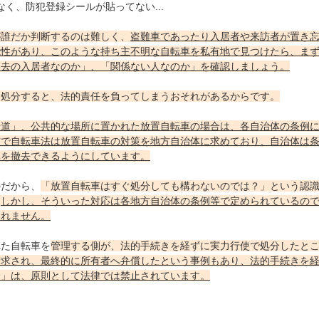
く、防犯登録シールが貼ってない...
が誰だか判断するのは難しく、
盗難車であったり入居者や来訪者が置き
能性があり、このような持ち主不明な自転車を私有地で見つけたら、ま
過去の入居者なのか」、「関係ない人なのか」を確認しましょう。
に処分すると、法的責任を負ってしまうおそれがあるからです。
歩道」、公共的な場所に置かれた放置自転車の場合は、各自治体の条例
方で自転車法は放置自転車の対策を地方自治体に求めており、自治体は
車を撤去できるようにしています。
のだから、
「放置自転車はすぐ処分しても構わないのでは？」という認
、
しかし、そういった対応は各地方自治体の条例等で定められているの
されません。
れた自転車を
管理する側が、法的手続きを経ずに実力行使で処分したと
請求され、最終的に所有者へ弁償したという事例もあり、法的手続きを
済」は、原則として法律では禁止されています。