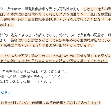
場合に所有者から損害賠償請求を受ける可能性があり、
しかし、撤去の
れば、不本意に損害賠償を命じられるリスクを回避でき、
一般的な放置
知→警察署へ連絡→放置自転車を処理」という流れで行うことになり、
られます。
合法的に処分できるという訳ではなく、処分するには所有者の同意か、
があり、
厳密にいえば訴訟を起こして判決を取るのが適切な対応だとい
っと撤去に至るという流れとするのが一般的となっています。
をしている方が不便を強いられることもあるために対策を講じる必要が
、撤去の際に法律上の手続きをきちんと踏んで万全を期してください。
けて所有者に貼り紙を剝がすよう促します。
対応の相談、盗難届の照会をしてもらう。
会社側で処分を依頼してください。
ください！
通知書を外していない自転車は放置自転車とみなして処分します！