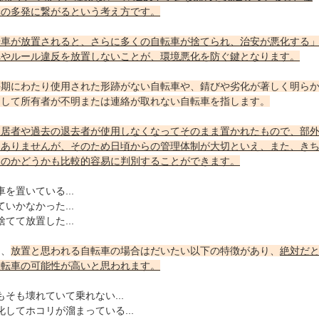
罪の多発に繋がるという考え方です。
転車が放置されると、さらに多くの自転車が捨てられ、治安が悪化する
れやルール違反を放置しないことが、環境悪化を防ぐ鍵となります。
長期にわたり使用された形跡がない自転車や、錆びや劣化が著しく明ら
そして所有者が不明または連絡が取れない自転車を指します。
入居者や過去の退去者が使用しなくなってそのまま置かれたもので、部
くありませんが、そのため日頃からの管理体制が大切といえ、また、き
ものかどうかも比較的容易に判別することができます。
を置いている...
いかなかった...
てて放置した...
は、
放置と思われる自転車の場合はだいたい以下の特徴があり、
絶対だ
自転車の可能性が高いと思われます。
そも壊れていて乗れない...
してホコリが溜まっている...