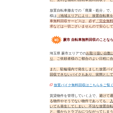
放置自転車撤去での「廃棄・処分」で
様は
（地域エリアにより、放置自転車を
車無料回収サービスは、必ず
「完全無
求などは一切ございませんので安心し
蕨市 自転車無料回収のことな
埼玉県 蕨市エリアでの
お取り扱い台数
り
、ご依頼者様のご都合のよい日程に
また、駐輪場内で発生しました放置バ
回収できないバイクもあり、状態とし
放置バイク無料回収はこちらをご覧
賃貸物件を管理していく上で、
避けて
る物件やそうでない物件であっても、
いても発生してしまい、不法な放置自
と、後からトラブルにつながってしま