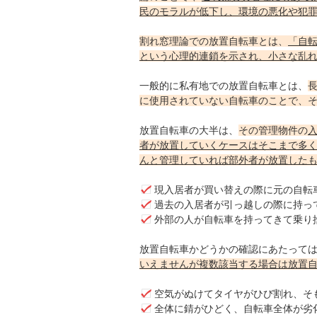
民のモラルが低下し、環境の悪化や犯
割れ窓理論での放置自転車とは、
「自
という心理的連鎖を示され、小さな乱
一般的に私有地での放置自転車とは、
に使用されていない自転車のことで、
放置自転車の大半は、
その管理物件の
者が放置していくケースはそこまで多
んと管理していれば部外者が放置した
現入居者が買い替えの際に元の自転車
過去の入居者が引っ越しの際に持って
外部の人が自転車を持ってきて乗り捨
放置自転車かどうかの確認にあたって
いえませんが複数該当する場合は放置
空気がぬけてタイヤがひび割れ、そも
全体に錆がひどく、自転車全体が劣化