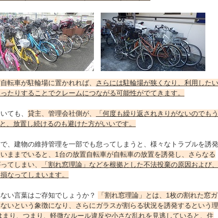
だ自転車が駐輪場に置かれれば、
さらには駐輪場が狭くなり、利用した
なったりすることでクレームにつながる可能性がでてきます。
ていても、
貸主、管理会社側が、
「何度も繰り返されきりがないのでも
.」と、放置し続けるのも避けた方がいいです。
方で、建物の維持管理を一部でも怠ってしまうと、様々なトラブルを誘
いままでいると、1台の放置自転車が自転車の放置を誘発し、さらなる
がってしまい、
「割れ窓理論」などを根拠とした不法投棄の原因および
を損なってしまいます。
れない言葉はご存知でしょうか？
「割れ窓理論」とは、1枚の割れた窓ガ
いないという象徴になり、さらにガラスが割らる状況を誘発するという
はまり、つまり、軽微なルール違反や小さな乱れを見逃していると、住