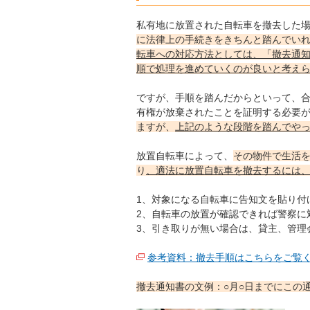
私有地に放置された自転車を撤去した
に法律上の手続きをきちんと踏んでい
転車への対応方法としては、「撤去通
順で処理を進めていくのが良いと考え
ですが、手順を踏んだからといって、
有権が放棄されたことを証明する必要
ますが、
上記のような段階を踏んでや
放置自転車によって、
その物件で生活
り
、適法に放置自転車を撤去するには
1、対象になる自転車に告知文を貼り付
2、自転車の放置が確認できれば警察に
3、引き取りが無い場合は、貸主、管理
参考資料：撤去手順はこちらをご覧
撤去通知書の文例：○月○日までにこの