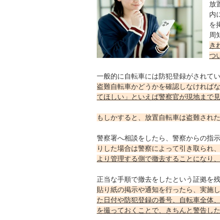
放
内
を
周
き
つ
一般的に自転車には防犯登録がされて
盗難自転車かどうかを確認しなければ
てほしい」といえば警察官が現地まで
もしかすると、放置自転車は盗難された
警察署へ相談をしたら、警察からの指
りした場合は警察によって引き取られ
より管理する側で撤去することになり
正当な手順で撤去をしたという証拠を
貼り紙の掲示や通知を行ったら、実施
た日付や防犯登録の番号、自転車全体
を撮っておくことで、きちんと警告し