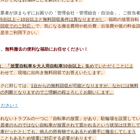
、業者が決まらずにお困りの「管理会社・管理組合・自治会」、ご担当
5台以上～10台以上と無料回収条件は異なりますが）
、
福助の放置自転
料回収でのご対応」
で、気になる撤去費用や処分費、出張費や後の料金
て是非ご利用下さい。
ら、無料撤去の便利な福助にお任せください！
は、
「放置自転車を大人用自転車10台以上」
集めていただくことによ
合わせて、現地に出向き無料回収でお答えいたします。
イクに対しては、
1台からの無料回収が可能となりますが、なかには無料
ての判断となりますのでご理解の程よろしくお願いします。
ください！
通れないトラブルの一つに「自転車の放置」があり、駐輪場を設置して
入居者のものではない自転車が放置されて置かれるという状況は注意し
転車だったとしても、他人の所有物でもあるため勝手に撤去してしまう
うこともあるため慎重に対応する必要があります。