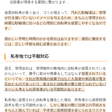
法投棄が増発する要因に繋がります...
放置自転車が多くあり、ゴミが溜まって、
汚れた駐輪場は、管理
が行き届いていないイメージを与えるため、きちんと管理された
綺麗な駐輪場に比べると心理的に自転車を放置しやすくなるので
す。
煩わしい手間と時間のかかる部分はありますが、適切に撤去する
には、正しい手順を踏む必要があります。
私有地では手順対応
貸主、管理会社は、管理物件の敷地内に自転車が放置されている
からといって、勝手に処分や廃棄をしてはならず
放置されている
といっても、
それが所有権の放棄ではなく入居者や来訪者が置き
忘れたものであったり、盗まれた自転車が乗り捨てられているパ
ターンも考えられ所有者がいる可能性があります。
私有地に放置された自転車を撤去した場合、所有者から損害賠償
請求を受ける可能性があり、
しかし撤去の際に法律上の手続きを
きちんと踏んでいれば、不本意に損害賠償を命じられるリスクを