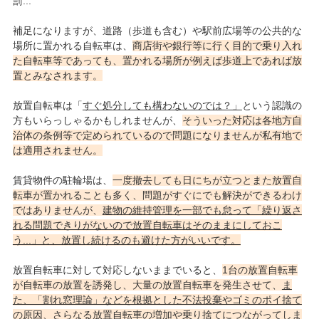
罰...
補足になりますが、道路（歩道も含む）や駅前広場等の公共的な
場所に置かれる自転車は、
商店街や銀行等に行く目的で乗り入れ
た自転車等であっても、置かれる場所が例えば歩道上であれば放
置とみなされます。
放置自転車は「
すぐ処分しても構わないのでは？」
という認識の
方もいらっしゃるかもしれませんが、
そういった対応は各地方自
治体の条例等で定められているので問題になりませんが私有地で
は適用されません。
賃貸物件の駐輪場は、
一度撤去しても日にちが立つとまた放置自
転車が置かれることも多く、問題がすぐにでも解決ができるわけ
ではありませんが、
建物の維持管理を一部でも怠って「繰り返さ
れる問題できりがないので放置自転車はそのままにしておこ
う...」と、放置し続けるのも避けた方がいいです。
放置自転車に対して対応しないままでいると、
1台の放置自転車
が自転車の放置を誘発し、大量の放置自転車を発生させて、
ま
た、「割れ窓理論」などを根拠とした不法投棄やゴミのポイ捨て
の原因
、さらなる放置自転車の増加や乗り捨てにつながってしま