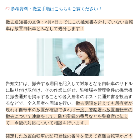
参考資料：撤去手順はこちらをご覧ください！
撤去通知書の文例：○月○日までにこの通知書を外していない自転
車は放置自転車とみなして処分します！
告知文には、撤去する期日を記入して対象となる自転車のサドル
に貼り付け取付け、その作業に併せ、駐輪場や管理物件の掲示板
に撤去通知を掲示することや各入居者のポストに通知書を投函す
るなどで、全入居者へ周知を行い、
撤去期限を超えても所有者が
現れず自転車の放置が確認できれば
一度、警察署へ放置自転車の
撤去について連絡をして、防犯登録の番号などを警察官に伝え
て、今後の対応について相談を行います。
確定した放置自転車の防犯登録の番号を伝えて盗難自転車かどう