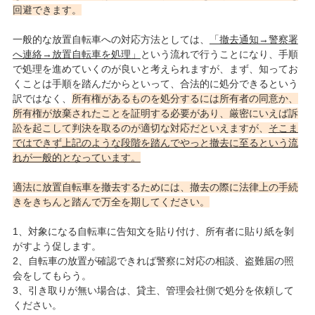
回避できます。
一般的な放置自転車への対応方法としては、
「撤去通知→警察署
へ連絡→放置自転車を処理」
という流れで行うことになり、手順
で処理を進めていくのが良いと考えられますが、まず、知ってお
くことは手順を踏んだからといって、合法的に処分できるという
訳ではなく、
所有権があるものを処分するには所有者の同意か、
所有権が放棄されたことを証明する必要があり、厳密にいえば訴
訟を起こして判決を取るのが適切な対応だといえますが、
そこま
ではできず上記のような段階を踏んでやっと撤去に至るという流
れが一般的となっています。
適法に放置自転車を撤去するためには、撤去の際に法律上の手続
きをきちんと踏んで万全を期してください。
1、対象になる自転車に告知文を貼り付け、所有者に貼り紙を剝
がすよう促します。
2、自転車の放置が確認できれば警察に対応の相談、盗難届の照
会をしてもらう。
3、引き取りが無い場合は、貸主、管理会社側で処分を依頼して
ください。