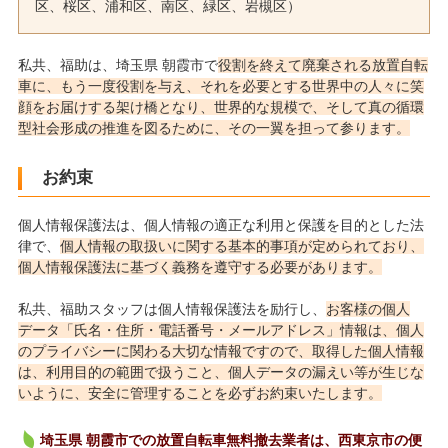
区、桜区、浦和区、南区、緑区、岩槻区）
私共、福助は、埼玉県 朝霞市で
役割を終えて廃棄される放置自転
車に、もう一度役割を与え、それを必要とする世界中の人々に笑
顔をお届けする架け橋となり、世界的な規模で、そして真の循環
型社会形成の推進を図るために、その一翼を担って参ります。
お約束
個人情報保護法は、個人情報の適正な利用と保護を目的とした法
律で、
個人情報の取扱いに関する基本的事項が定められており、
個人情報保護法に基づく義務を遵守する必要があります。
私共、福助スタッフは個人情報保護法を励行し、
お客様の個人
データ「氏名・住所・電話番号・メールアドレス」情報は、個人
のプライバシーに関わる大切な情報ですので、取得した個人情報
は、利用目的の範囲で扱うこと、個人データの漏えい等が生じな
いように、安全に管理することを必ずお約束いたします。
埼玉県 朝霞市での放置自転車無料撤去業者は、西東京市の便