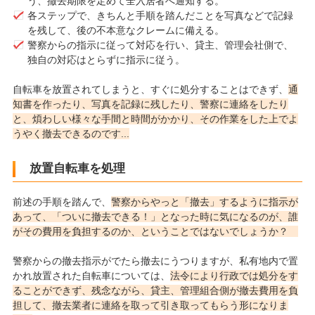
う、撤去期限を定めて全入居者へ通知する。
各ステップで、きちんと手順を踏んだことを写真などで記録
を残して、後の不本意なクレームに備える。
警察からの指示に従って対応を行い、貸主、管理会社側で、
独自の対応はとらずに指示に従う。
自転車を放置されてしまうと、すぐに処分することはできず、
通
知書を作ったり、写真を記録に残したり、警察に連絡をしたり
と、煩わしい様々な手間と時間がかかり、その作業をした上でよ
うやく撤去できるのです...
放置自転車を処理
前述の手順を踏んで、
警察からやっと「撤去」するように指示が
あって、「ついに撤去できる！」となった時に気になるのが、誰
がその費用を負担するのか、ということではないでしょうか？
警察からの撤去指示がでたら撤去にうつりますが、私有地内で置
かれ放置された自転車については、
法令により行政では処分をす
ることができず、残念ながら、貸主、管理組合側が撤去費用を負
担して、撤去業者に連絡を取って引き取ってもらう形になりま