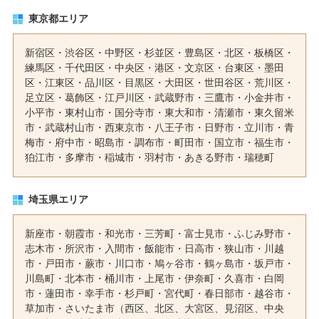
東京都エリア
新宿区
・
渋谷区
・
中野区
・
杉並区
・
豊島区
・
北区
・
板橋区
・
練馬区
・
千代田区
・
中央区
・
港区
・
文京区
・
台東区
・
墨田
区
・
江東区
・
品川区
・
目黒区
・
大田区
・
世田谷区
・
荒川区
・
足立区
・
葛飾区
・
江戸川区
・
武蔵野市
・
三鷹市
・
小金井市
・
小平市
・
東村山市
・
国分寺市
・
東大和市
・
清瀬市
・
東久留米
市
・
武蔵村山市
・
西東京市
・
八王子市
・
日野市
・
立川市
・
青
梅市
・
府中市
・
昭島市
・
調布市
・
町田市
・
国立市
・
福生市
・
狛江市
・
多摩市
・
稲城市
・
羽村市
・
あきる野市
・
瑞穂町
埼玉県エリア
新座市
・
朝霞市
・
和光市
・
三芳町
・
富士見市
・
ふじみ野市
・
志木市
・
所沢市
・
入間市
・
飯能市
・
日高市
・
狭山市
・
川越
市
・
戸田市
・
蕨市
・
川口市
・
鳩ヶ谷市
・
鶴ヶ島市
・
坂戸市
・
川島町
・
北本市
・
桶川市
・
上尾市
・
伊奈町
・
久喜市
・
白岡
市
・
蓮田市
・
幸手市
・
杉戸町
・
宮代町
・
春日部市
・
越谷市
・
草加市
・
さいたま市
（西区、北区、大宮区、見沼区、中央