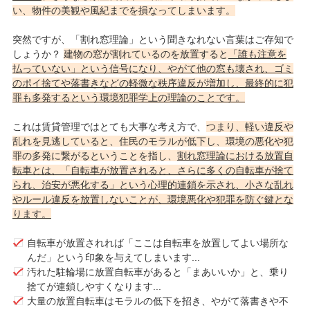
い、物件の美観や風紀までを損なってしまいます。
突然ですが、「割れ窓理論」という聞きなれない言葉はご存知で
しょうか？
建物の窓が割れているのを放置すると
「誰も注意を
払っていない」という信号になり、やがて他の窓も壊され、ゴミ
のポイ捨てや落書きなどの軽微な秩序違反が増加し、最終的に犯
罪も多発するという環境犯罪学上の理論のことです。
これは賃貸管理ではとても大事な考え方で、
つまり、軽い違反や
乱れを見逃していると、住民のモラルが低下し、環境の悪化や犯
罪の多発に繋がるということを指し、
割れ窓理論における放置自
転車とは、「自転車が放置されると、さらに多くの自転車が捨て
られ、治安が悪化する」という心理的連鎖を示され、小さな乱れ
やルール違反を放置しないことが、環境悪化や犯罪を防ぐ鍵とな
ります。
自転車が放置されれば「ここは自転車を放置してよい場所な
んだ」という印象を与えてしまいます...
汚れた駐輪場に放置自転車があると「まあいいか」と、乗り
捨てが連鎖しやすくなります...
大量の放置自転車はモラルの低下を招き、やがて落書きや不