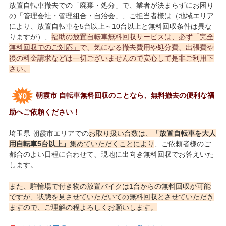
放置自転車撤去での「廃棄・処分」で、業者が決まらずにお困り
の「管理会社・管理組合・自治会」、ご担当者様は（地域エリア
により、放置自転車を5台以上～10台以上と無料回収条件は異な
りますが）、
福助の放置自転車無料回収サービスは、必ず
「完全
無料回収でのご対応」
で、気になる撤去費用や処分費、出張費や
後の料金請求などは一切ございませんので安心して是非ご利用下
さい。
朝霞市 自転車無料回収のことなら、無料撤去の便利な福
助へご依頼ください！
埼玉県 朝霞市エリアでの
お取り扱い台数は、
「放置自転車を大人
用自転車5台以上」
集めていただくことにより
、ご依頼者様のご
都合のよい日程に合わせて、現地に出向き無料回収でお答えいた
します。
また、駐輪場で付き物の放置バイクは1台からの無料回収が可能
ですが、状態を見させていただいての無料回収とさせていただき
ますので、ご理解の程よろしくお願いします。