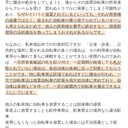
手に撤去や処分をしてしまうと、後からその放置自転車の所有者
からクレームを受け、思わぬトラブルに発展してしまう可能性が
あり、
なぜかというと
放置されているといっても、それが所有権
の放棄ではなく、盗まれた自転車が乗り捨てられているパターン
も考えられるためで、他人の所有物を勝手に処分すると、損害賠
償等の法的責任を負ってしまうおそれがあるからです。
ちなみに、私有地以外での行政対応ですが、「公道・歩道」、公
共的な場所に置かれる自転車の多くの場合は、その利用者が自転
車等から離れて直ちに移動することができない状態のものであれ
ば、
一旦所有者確認の札を貼り付け、一定期間が経過しても
札が
取られていない場合は、各自治体の条例に沿って対処してもらう
ことができ、特に駐車禁止区域であればすぐに撤去が行われ、一
方で自転車法は放置自転車の対策を地方自治体に求めており、自
治体は条例などを作って、一定の範囲内で自転車を撤去できるよ
うにしています。
他人の私有地に自転車を放置することは財産権の侵害...
車道上に放置することも駐停車禁止、駐車禁止の場所なら違法駐
車...
使用しなくなった自転車を放置した場合には不法投棄として処