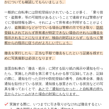
かについても確認してもらいましょう。
一般的に自転車には防犯登録がされていることが多く、「乗り捨
て・盗難車」等の可能性があるということで連絡すれば警察がす
ぐに登録情報を調べ、それによって所有者が判明することがよく
あり、
盗難届けなどがでている場合は警察の方で引き取り、
防犯
登録もされておらず所有者が特定できない場合のそれらは撤去を
指示されることになりますが、独自の対応はとらず、なるべく警
察からの指示に従うのがよろしいでしょう。
撤去を実行したら、正当な手順で撤去をしたという証拠を残すた
めに写真撮影は必須となります。
放置自転車の「撤去・処分」に関する貼り紙の掲示や通知を行っ
たら、実施した内容を第三者でもわかる形で記録しておき、記録
の際に、通知を行った日付や防犯登録の番号、自転車全体、撤去
通知を貼付けている状況、通知後も放置されている状況などの写
真を撮っておくとで、
あとで「通知がなかった」と自転車の持ち
主からクレームがきた場合の対策にもなります。
実施する際に、いつまでに引き取りがなければ撤去するとい