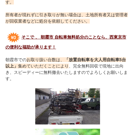
す。
所有者が現れずに引き取りが無い場合は、土地所有者又は管理者
が回収業者などに処分を依頼してください。
そこで 、 朝霞市 自転車無料処分のことなら、西東京市
の便利な福助が承ります！
朝霞市での
お取り扱い台数は、
「放置自転車を大人用自転車5台
以上」
集めていただくことにより
、完全無料回収で現地に出向
き、スピーディーに無料撤去いたしますのでよろしくお願いしま
す。