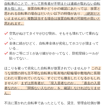
自転車のことで、そして所有者が不明または連絡が取れない自転
車を指し示し
、
放置自転車かどうかの確認にあたっては、放置と
思われる自転車の場合はだいたい以下の特徴があり、
（絶対だと
いえませんが）複数該当する場合は放置自転車の可能性が高いと
思われます。
空気がぬけてタイヤがひび割れ、そもそも壊れていて乗れな
い...
全体に錆がひどく、自転車全体が劣化してホコリが溜まって
いる...
前かご等にゴミがあり鍵がかかってなく、防犯登録シールが
貼ってない...
ほこりを被って劣化した自転車が放置されていませんか？
このよ
うな状態の持ち主不明な自転車が私有地の駐輪場や敷地内に長期
にわたり置かれていたなら、すぐにでも撤去したくなるかもしれ
ませんが、
まずは所有者が、「現入居者なのか」、「過去の入居
者なのか」、「関係ない人なのか」を、確認しなければなりませ
ん。
不法に置かれた自転車であったとしても、貸主、管理会社側が勝