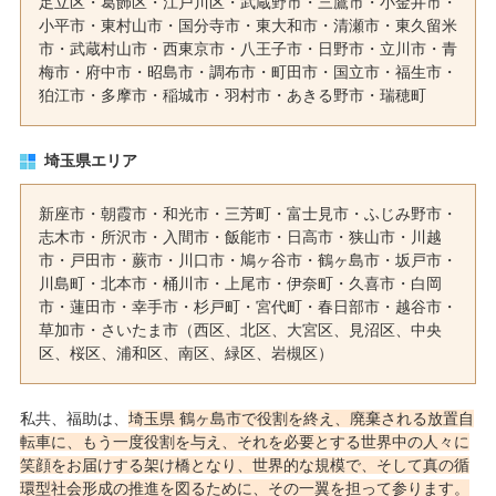
足立区
・
葛飾区
・
江戸川区
・
武蔵野市
・
三鷹市
・
小金井市
・
小平市
・
東村山市
・
国分寺市
・
東大和市
・
清瀬市
・
東久留米
市
・
武蔵村山市
・
西東京市
・
八王子市
・
日野市
・
立川市
・
青
梅市
・
府中市
・
昭島市
・
調布市
・
町田市
・
国立市
・
福生市
・
狛江市
・
多摩市
・
稲城市
・
羽村市
・
あきる野市
・
瑞穂町
埼玉県エリア
新座市
・
朝霞市
・
和光市
・
三芳町
・
富士見市
・
ふじみ野市
・
志木市
・
所沢市
・
入間市
・
飯能市
・
日高市
・
狭山市
・
川越
市
・
戸田市
・
蕨市
・
川口市
・
鳩ヶ谷市
・
鶴ヶ島市
・
坂戸市
・
川島町
・
北本市
・
桶川市
・
上尾市
・
伊奈町
・
久喜市
・
白岡
市
・
蓮田市
・
幸手市
・
杉戸町
・
宮代町
・
春日部市
・
越谷市
・
草加市
・
さいたま市
（西区、北区、大宮区、見沼区、中央
区、桜区、浦和区、南区、緑区、岩槻区）
私共、福助は、
埼玉県 鶴ヶ島市で役割を終え、廃棄される放置自
転車に、もう一度役割を与え、それを必要とする世界中の人々に
笑顔をお届けする架け橋となり、世界的な規模で、そして真の循
環型社会形成の推進を図るために、その一翼を担って参ります。