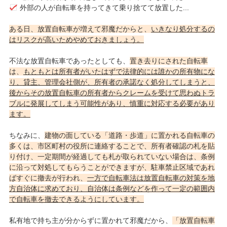
外部の人が自転車を持ってきて乗り捨てて放置した...
ある日、放置自転車が増えて邪魔だからと、
いきなり処分するの
はリスクが高いためやめておきましょう。
不法な放置自転車であったとしても、
置き去りにされた自転車
は、
もともとは所有者がいたはずで法律的には誰かの所有物にな
り、貸主、管理会社側が、所有者の承諾なく処分してしまうと、
後からその放置自転車の所有者からクレームを受けて思わぬトラ
ブルに発展してしまう可能性があり、慎重に対応する必要があり
ます。
ちなみに、
建物の面している「道路・歩道」に置かれる自転車の
多くは、市区町村の役所に連絡することで、所有者確認の札を貼
り付け、一定期間が経過しても札が取られていない場合は、条例
に沿って対処してもらうことができますが、駐車禁止区域であれ
ばすぐに撤去が行われ、
一方で自転車法は放置自転車の対策を地
方自治体に求めており、自治体は条例などを作って一定の範囲内
で自転車を撤去できるようにしています。
私有地で持ち主が分からずに置かれて邪魔だから、
「放置自転車