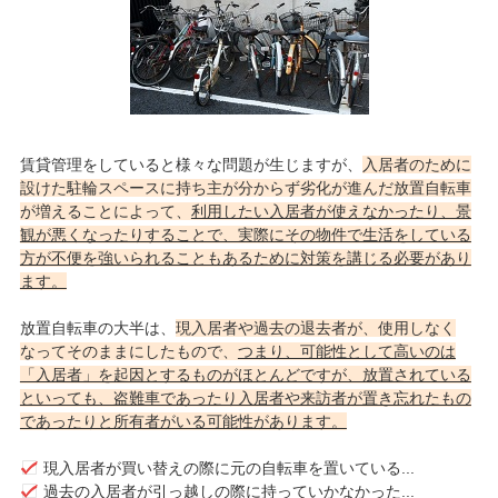
賃貸管理をしていると様々な問題が生じますが、
入居者のために
設けた駐輪スペースに持ち主が分からず劣化が進んだ放置自転車
が増えることによって、
利用したい入居者が使えなかったり、景
観が悪くなったりすることで、実際にその物件で生活をしている
方が不便を強いられることもあるために対策を講じる必要があり
ます。
放置自転車の大半は、
現入居者や過去の退去者が、使用しなく
なってそのままにしたもので、
つまり、可能性として高いのは
「入居者」を起因とするものがほとんどですが、放置されている
といっても、盗難車であったり入居者や来訪者が置き忘れたもの
であったりと所有者がいる可能性があります。
現入居者が買い替えの際に元の自転車を置いている...
過去の入居者が引っ越しの際に持っていかなかった...