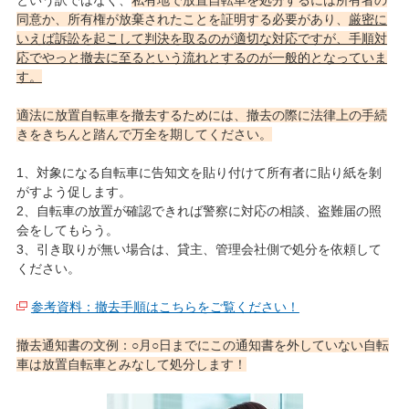
という訳ではなく、
私有地で放置自転車を処分するには所有者の
同意か、所有権が放棄されたことを証明する必要があり、
厳密に
いえば訴訟を起こして判決を取るのが適切な対応ですが、手順対
応でやっと撤去に至るという流れとするのが一般的となっていま
す。
適法に放置自転車を撤去するためには、撤去の際に法律上の手続
きをきちんと踏んで万全を期してください。
1、対象になる自転車に告知文を貼り付けて所有者に貼り紙を剝
がすよう促します。
2、自転車の放置が確認できれば警察に対応の相談、盗難届の照
会をしてもらう。
3、引き取りが無い場合は、貸主、管理会社側で処分を依頼して
ください。
参考資料：撤去手順はこちらをご覧ください！
撤去通知書の文例：○月○日までにこの通知書を外していない自転
車は放置自転車とみなして処分します！