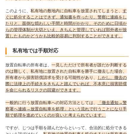
このように、
私有地の敷地内に自転車を放置されてしまうと、
す
ぐに処分することはできず、通知書を作ったり、警察に連絡をし
たりと、面倒な煩わしい手間と時間がかかり、そのために日頃か
らの管理体制が大切といえ、きちんと管理していれば部外者が放
置したものかどうかも比較的容易に判別することができます。
私有地では手順対応
放置自転車の所有者は、
一見しただけで所有者が誰だか判断する
のは難しく、私有地に放置された自転車を勝手に撤去した場合、
所有者から損害賠償請求を受ける可能性があり、
しかし、撤去の
際に法律上の手続きをきちんと踏んでいれば、不本意に損害賠償
を命じられるリスクの回避ができます。
一般的に行う放置自転車への対応方法としては、
「撤去通知→警
察署へ連絡→放置自転車を処理」という流れで行うことになり手
順で処理を進めていくのが良いと考えられています。
ですが、じつは手順を踏んだからといって、合法的に処分できる