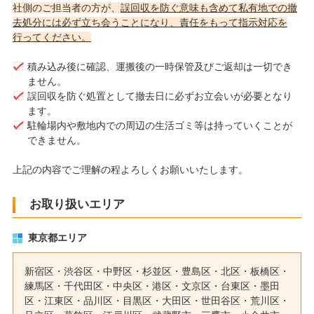
社側のご担当者の方が、
誤回収を防ぐ意味も含めて私有地での撤
去処分には必ず立ち会うことになり、責任をもって指示対応を
行ってください。
積み込み後に確認、運搬後の一時保管及びご返却は一切でき
ません。
誤回収を防ぐ処置として撤去日に必ずお立会いが必要となり
ます。
駐輪場内や敷地内での周辺の生活ゴミ等は持っていくことが
できません。
上記の内容でご理解の程よろしくお願いいたします。
お取り扱いエリア
東京都エリア
新宿区
・
渋谷区
・
中野区
・
杉並区
・
豊島区
・
北区
・
板橋区
・
練馬区
・
千代田区
・
中央区
・
港区
・
文京区
・
台東区
・
墨田
区
・
江東区
・
品川区
・
目黒区
・
大田区
・
世田谷区
・
荒川区
・