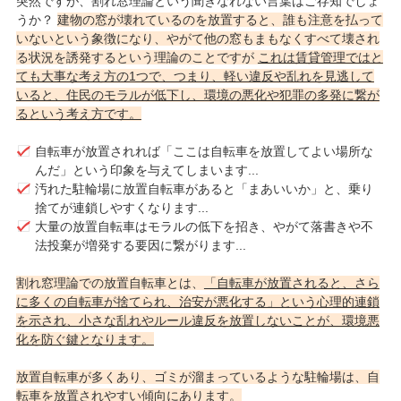
突然ですが、割れ窓理論という聞きなれない言葉はご存知でしょ
うか？
建物の窓が壊れているのを放置すると、誰も注意を払って
いないという象徴になり、やがて他の窓もまもなくすべて壊され
る状況を誘発するという理論のことですが
これは賃貸管理ではと
ても大事な考え方の1つで、つまり、軽い違反や乱れを見逃して
いると、住民のモラルが低下し、環境の悪化や犯罪の多発に繋が
るという考え方です。
自転車が放置されれば「ここは自転車を放置してよい場所な
んだ」という印象を与えてしまいます...
汚れた駐輪場に放置自転車があると「まあいいか」と、乗り
捨てが連鎖しやすくなります...
大量の放置自転車はモラルの低下を招き、やがて落書きや不
法投棄が増発する要因に繋がります...
割れ窓理論での放置自転車とは、
「自転車が放置されると、さら
に多くの自転車が捨てられ、治安が悪化する」という心理的連鎖
を示され、小さな乱れやルール違反を放置しないことが、環境悪
化を防ぐ鍵となります。
放置自転車が多くあり、ゴミが溜まっているような駐輪場は、自
転車を放置されやすい傾向にあります。