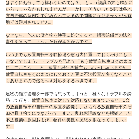
はすぐに処分しても構わないのでは？」 という認識の方も確かに
いらっしゃるかもしれませんが、
しかし、そういった対応は各地
方自治体の条例等で定められているので問題になりませんが私有
地では適用されません。
なぜなら、他人の所有物を勝手に処分すると、損
害賠償等の法的
責任を負ってしまうおそれがあるからです。
いつまでも放置自転車を駐輪場や敷地内に置いておくわけにもい
かないでしょう...
トラブルを恐れて「もう放置自転車はそのまま
にしておこう...」と、放置し続ける貸主もいらっしゃいますが、
放置自転車をそのままにしておくと更に不法投棄が多くなること
もありますので然るべき対応をするべきです。
建物の維持管理を一部でも怠ってしまうと、様々なトラブルを誘
発して行き、
放置自転車に対して対応しないままでいると、1台
の放置自転車が自転車の放置を誘発し、さらなる放置自転車の増
加や乗り捨てにつながってしまい、
割れ窓理論などを根拠とした
不法投棄の原因および、物件の美観や風紀を損なってしまいま
す。