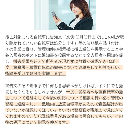
撤去対象になる自転車に告知文（文例:〇月〇日までにこの札が取
り除かれていない自転車は処分します）等の貼り紙を貼り付け、
その作業に併せ、管理物件の掲示板に撤去通知を掲示することや
各入居者のポストに通知書を投函するなどで全入居者へ周知を促
し、
撤去期限を超えて所有者が現れずに
放置が確認できれば一
度、警察署へ放置自転車の撤去について連絡をして相談を行い、
指導を受けて処分を実施します。
警告文のその期限までに何も意思表示がなければ、すぐにでも撤
去したくなるかもしれませんが、
一度、警察署へ放置自転車の撤
去について連絡をして今後の対応について相談を行い必ず管轄の
警察に連絡をし、
「敷地内に放置自転車があるので盗難届けが出
ていないか確認してほしい」といえば警察官が現地まで見にきて
くれますので、防犯登録番号がある場合は照会してもらい、その
後の処理について指示を仰ぎます。