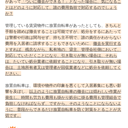
があって
「ついに撤去ができる！」となった場合に、気になるこ
とはどのように対応して、誰の費用負担で対応するのでしょう
か？
管理している賃貸物件に放置自転車があったとしても、
きちんと
手順を踏めば撤去することは可能ですが、処分をするにあたって
は警察や行政は関与せず、持ち主不明で、誰の責任かわからない
費用を入居者に請求することもできないために、
撤去を実行する
とすれば、残念ながら、私有地の、貸主、管理会社側において、
対応していただくことになり、引き取りが無い場合は、それら
は、たいてい処分業者に依頼することになり、引き取りが無い場
合は、土地所有者又は管理者が回収業者などに処分を依頼してく
ださい。
放置自転車は、
環境や物件の印象を悪くして入居募集にも悪い影
響を及ぼし、
以上のように放置自転車の撤去には煩わしい作業が
発生し、時間も労力も費用も掛かり処分に掛る費用も管理組合で
負担しなければならず、ですから、そのようなことにならないよ
うに、普段からできるだけ放置自転車を防ぐ対策をとることが大
切です。