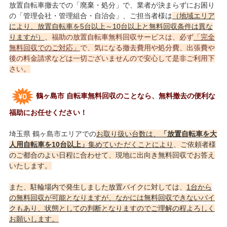
放置自転車撤去での「廃棄・処分」で、業者が決まらずにお困り
の「管理会社・管理組合・自治会」、ご担当者様は
（地域エリア
により、放置自転車を5台以上～10台以上と無料回収条件は異な
りますが）
、
福助の放置自転車無料回収サービスは、必ず
「完全
無料回収でのご対応」
で、気になる撤去費用や処分費、出張費や
後の料金請求などは一切ございませんので安心して是非ご利用下
さい。
鶴ヶ島市 自転車無料回収のことなら、無料撤去の便利な
福助にお任せください！
埼玉県 鶴ヶ島市エリアでの
お取り扱い台数は、
「放置自転車を大
人用自転車を10台以上」
集めていただくことにより
、ご依頼者様
のご都合のよい日程に合わせて、現地に出向き無料回収でお答え
いたします。
また、駐輪場内で発生しました放置バイクに対しては、
1台から
の無料回収が可能となりますが、なかには無料回収できないバイ
クもあり、状態としての判断となりますのでご理解の程よろしく
お願いします。