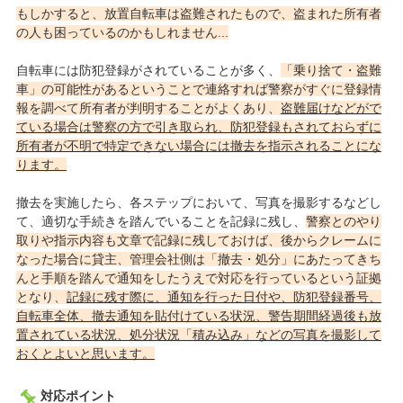
もしかすると、放置自転車は盗難されたもので、盗まれた所有者
の人も困っているのかもしれません...
自転車には防犯登録がされていることが多く、
「乗り捨て・盗難
車」の可能性があるということで連絡すれば警察がすぐに登録情
報を調べて所有者が判明することがよくあり、
盗難届けなどがで
ている場合は警察の方で引き取られ、防犯登録もされておらずに
所有者が不明で特定できない場合には撤去を指示されることにな
ります。
撤去を実施したら、各ステップにおいて、写真を撮影するなどし
て、適切な手続きを踏んでいることを記録に残し、
警察とのやり
取りや指示内容も文章で記録に残しておけば、後からクレームに
なった場合に貸主、管理会社側は「撤去・処分」にあたってきち
んと手順を踏んで通知をしたうえで対応を行っているという証拠
となり、
記録に残す際に、通知を行った日付や、防犯登録番号、
自転車全体、撤去通知を貼付けている状況、警告期間経過後も放
置されている状況、処分状況「積み込み」などの写真を撮影して
おくとよいと思います。
対応ポイント