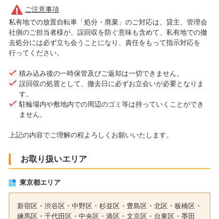
ご注意事項
私有地での放置自転車「処分・廃棄」のご対応は、貸主、管理会
社側のご担当者様が、誤回収を防ぐ意味も含めて、私有地での撤
去処分には必ず立ち会うことになり、責任をもって指示対応を
行ってください。
積み込み後の一時保管及びご返却は一切できません。
誤回収の処置として、撤去日に必ずお立会いが必要となりま
す。
駐輪場内や敷地内での周辺のゴミ等は持っていくことができ
ません。
上記の内容でご理解の程よろしくお願いいたします。
お取り扱いエリア
東京都エリア
新宿区
・
渋谷区
・
中野区
・
杉並区
・
豊島区
・
北区
・
板橋区
・
練馬区
・
千代田区
・
中央区
・
港区
・
文京区
・
台東区
・
墨田