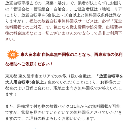
放置自転車撤去での「廃棄・処分」で、業者が決まらずにお困り
の「管理会社・管理組合・自治会」、ご担当者様は（地域エリア
により、放置自転車を5台以上～10台以上と無料回収条件は異な
りますが）、
福助の放置自転車無料回収サービスは、必ず「完全
無料回収でのご対応」で、気になる撤去費用や処分費、出張費や
後の料金請求などは一切ございませんので安心して是非ご利用下
さい。
東久留米市 自転車無料回収のことなら、西東京市の便利
な福助へご依頼ください！
東京都 東久留米市エリアでの
お取り扱い台数は、
「放置自転車を
大人用自転車5台以上」
集めていただくことにより
、お客様のご
都合のよい日程に合わせ、現地に出向き無料回収でお答えいたし
ます！
また、駐輪場で付き物の放置バイクは1台からの無料回収が可能
ですが、状態を見させていただいての無料回収とさせていただき
ますので、ご理解の程よろしくお願いいたします。