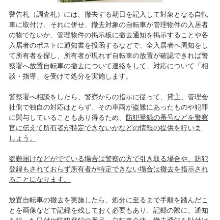
警告札（調査札）には、撤去する期日を記入して対象となる自転
車に取付け、それに併せ、撤去対象の自転車が管理物件の入居者
の物でないか、管理物件の掲示板に撤去通知を掲示することや各
入居者のポストに通知書を投函するなどで、全入居者へ周知をし
て所有者を探し、所有者が現れず自転車の放置が確認できれば警
察署へ放置自転車の撤去について連絡をして、対応について「相
談・指導」を受けて処分を実施します。
警察署へ相談をしたら、警察からの指示に従って、貸主、管理会
社側で独自の対応はとらず、その車両が盗難にあったものや犯罪
に関与していることもあり得るため、
防犯登録の番号などを警察
官に伝えて所有者が特定できないかなどの情報の提供を行いま
しょう。
盗難届けなどがでている場合は警察の方で引き取る場合や、防犯
登録もされておらず所有者が特定できない場合は撤去を指示され
ることになります。
放置自転車の撤去を実施したら、処分に至るまで手順を踏んだこ
とを画像などで記録を残しておく必要もあり、記録の際に、通知