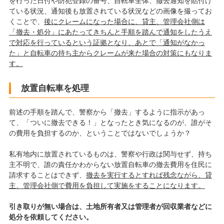
を行った日付や防犯登録の番号、自転車全体、撤去通知を貼付け
ている状況、通知後も放置されている状況などの画像を撮ってお
くことで、
後にクレームになった場合に、貸主、管理会社側は
「撤去・処分」にあたってきちんと手順を踏んで通知をしたうえ
で対応を行っているという証拠となり、あとで「通知がなかっ
た」と自転車の持ち主からクレームが来た場合の対策にもなりま
す。
放置自転車を処理
前述の手順を踏んで、警察から「撤去」するように指示があっ
て、「ついに撤去できる！」となったとき気になるのが、誰がそ
の費用を負担するのか、ということではないでしょうか？
私有地内に放置されているものは、警察や行政は関与せず、持ち
主不明で、誰の責任かわからない放置自転車の撤去費用を住民に
請求することはできず、
撤去を実行するとすれば残念ながら、貸
主、管理会社側で費用を負担して実施をすることになります。
引き取りが無い場合は、土地所有者又は管理者が回収業者などに
処分を依頼してください。