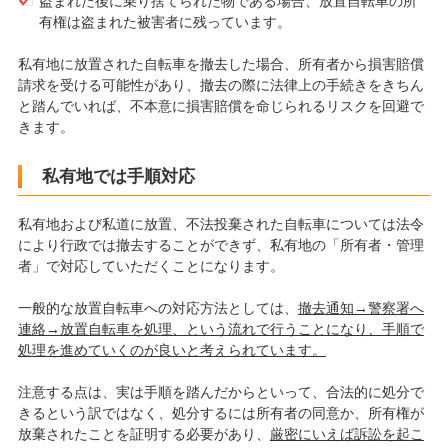
盗まれた後に乗り捨てられた物である場合、放置自転車の所
有権は盗まれた被害者に残っています。
私有地に放置された自転車を撤去した場合、所有者から損害賠償
請求を受ける可能性があり、撤去の際に法律上の手続きをきちん
と踏んでいれば、不本意に損害賠償を命じられるリスクを回避で
きます。
私有地では手順対応
私有地および私道に放置、不法投棄された自転車については法令
により行政では撤去することができず、私有地の「所有者・管理
者」で対応していただくことになります。
一般的な放置自転車への対応方法としては、
撤去通知→警察署へ
連絡→放置自転車を処理、という流れで行うことになり、手順で
処理を進めていくのが良いと考えられています。
注意する点は、実は手順を踏んだからといって、合法的に処分で
きるという訳ではなく、処分するには所有者の同意か、所有権が
放棄されたことを証明する必要があり、
厳密にいえば訴訟を起こ