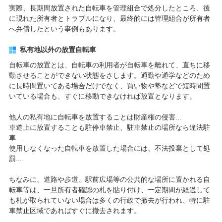
実際、長期間放置された自転車を管理組合で処分したところ、後
に現れた所有者とトラブルになり、最終的には管理組合が所有者
へ弁償したという事例もあります。
私有地以外の放置自転車
自転車の放置とは、自転車の利用者が自転車を離れて、直ちに移
動させることができない状態をさします。通勤や通学などのため
に長時間置いてある場合だけでなく、買い物や塾などで短時間置
いている場合も、すぐに移動できなければ放置となります。
他人の私有地に自転車を放置することは財産権の侵害...
車道上に放置することも駐停車禁止、駐車禁止の場所なら違法駐
車...
使用しなくなった自転車を放置した場合には、不法投棄として処
罰...
ちなみに、道路や歩道、駅前広場等の公共的な場所に置かれる自
転車等は、一旦所有者確認の札を貼り付け、一定期間が経過して
も札が取られていない場合は多くの行政で撤去が行われ、特に駐
車禁止区域であればすぐに撤去されます。