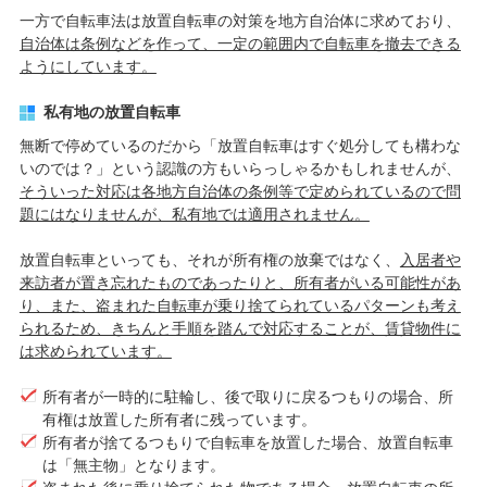
一方で自転車法は放置自転車の対策を地方自治体に求めており、
自治体は条例などを作って、一定の範囲内で自転車を撤去できる
ようにしています。
私有地の放置自転車
無断で停めているのだから「放置自転車はすぐ処分しても構わな
いのでは？」という認識の方もいらっしゃるかもしれませんが、
そういった対応は各地方自治体の条例等で定められているので問
題にはなりませんが、私有地では適用されません。
放置自転車といっても、それが所有権の放棄ではなく、
入居者や
来訪者が置き忘れたものであったりと、所有者がいる可能性があ
り、また、盗まれた自転車が乗り捨てられているパターンも考え
られるため、きちんと手順を踏んで対応することが、賃貸物件に
は求められています。
所有者が一時的に駐輪し、後で取りに戻るつもりの場合、所
有権は放置した所有者に残っています。
所有者が捨てるつもりで自転車を放置した場合、放置自転車
は「無主物」となります。