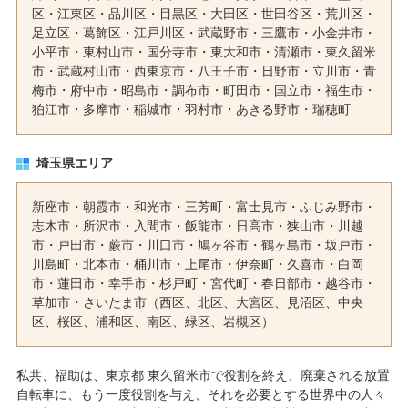
区
・
江東区
・
品川区
・
目黒区
・
大田区
・
世田谷区
・
荒川区
・
足立区
・
葛飾区
・
江戸川区
・
武蔵野市
・
三鷹市
・
小金井市
・
小平市
・
東村山市
・
国分寺市
・
東大和市
・
清瀬市
・
東久留米
市
・
武蔵村山市
・
西東京市
・
八王子市
・
日野市
・
立川市
・
青
梅市
・
府中市
・
昭島市
・
調布市
・
町田市
・
国立市
・
福生市
・
狛江市
・
多摩市
・
稲城市
・
羽村市
・
あきる野市
・
瑞穂町
埼玉県エリア
新座市
・
朝霞市
・
和光市
・
三芳町
・
富士見市
・
ふじみ野市
・
志木市
・
所沢市
・
入間市
・
飯能市
・
日高市
・
狭山市
・
川越
市
・
戸田市
・
蕨市
・
川口市
・
鳩ヶ谷市
・
鶴ヶ島市
・
坂戸市
・
川島町
・
北本市
・
桶川市
・
上尾市
・
伊奈町
・
久喜市
・
白岡
市
・
蓮田市
・
幸手市
・
杉戸町
・
宮代町
・
春日部市
・
越谷市
・
草加市
・
さいたま市
（西区、北区、大宮区、見沼区、中央
区、桜区、浦和区、南区、緑区、岩槻区）
私共、福助は、東京都 東久留米市で役割を終え、廃棄される放置
自転車に、もう一度役割を与え、それを必要とする世界中の人々