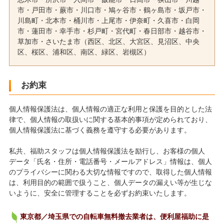
市・戸田市・蕨市・川口市・鳩ヶ谷市・鶴ヶ島市・坂戸市・
川島町・北本市・桶川市・上尾市・伊奈町・久喜市・白岡
市・蓮田市・幸手市・杉戸町・宮代町・春日部市・越谷市・
草加市・さいたま市（西区、北区、大宮区、見沼区、中央
区、桜区、浦和区、南区、緑区、岩槻区）
お約束
個人情報保護法は、個人情報の適正な利用と保護を目的とした法
律で、個人情報の取扱いに関する基本的事項が定められており、
個人情報保護法に基づく義務を遵守する必要があります。
私共、福助スタッフは個人情報保護法を励行し、お客様の個人
データ「氏名・住所・電話番号・メールアドレス」情報は、個人
のプライバシーに関わる大切な情報ですので、取得した個人情報
は、利用目的の範囲で扱うこと、個人データの漏えい等が生じな
いように、安全に管理することを必ずお約束いたします。
東京都／埼玉県での自転車無料撤去業者は、便利屋福助に是