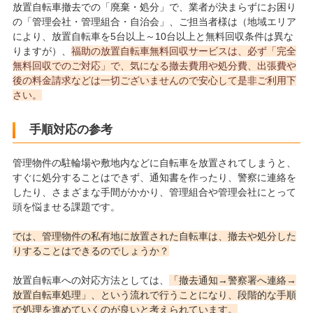
放置自転車撤去での「廃棄・処分」で、業者が決まらずにお困り
の「管理会社・管理組合・自治会」、ご担当者様は（地域エリア
により、放置自転車を5台以上～10台以上と無料回収条件は異な
りますが）、
福助の放置自転車無料回収サービスは、必ず「完全
無料回収でのご対応」で、気になる撤去費用や処分費、出張費や
後の料金請求などは一切ございませんので安心して是非ご利用下
さい。
手順対応の参考
管理物件の駐輪場や敷地内などに自転車を放置されてしまうと、
すぐに処分することはできず、通知書を作ったり、警察に連絡を
したり、さまざまな手間がかかり、管理組合や管理会社にとって
頭を悩ませる課題です。
では、管理物件の私有地に放置された自転車は、撤去や処分した
りすることはできるのでしょうか？
放置自転車への対応方法としては、
「撤去通知→警察署へ連絡→
放置自転車処理」
、という流れで行うことになり、段階的な手順
で処理を進めていくのが良いと考えられています。