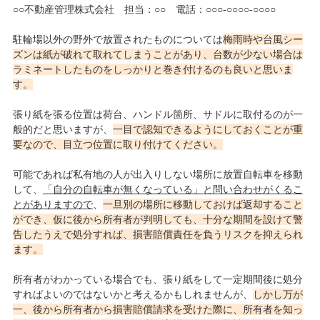
○○不動産管理株式会社 担当：○○ 電話：○○○-○○○○-○○○○
駐輪場以外の野外で放置されたものについては
梅雨時や台風シー
ズンは紙が破れて取れてしまうことがあり、台数が少ない場合は
ラミネートしたものをしっかりと巻き付けるのも良いと思いま
す。
張り紙を張る位置は荷台、ハンドル箇所、サドルに取付るのが一
般的だと思いますが、
一目で認知できるようにしておくことが重
要なので、目立つ位置に取り付けてください。
可能であれば私有地の人が出入りしない場所に放置自転車を移動
して、
「自分の自転車が無くなっている」と問い合わせがくるこ
とがありますので
、
一旦別の場所に移動しておけば返却すること
ができ、仮に後から所有者が判明しても、十分な期間を設けて警
告したうえで処分すれば、損害賠償責任を負うリスクを抑えられ
ます。
所有者がわかっている場合でも、張り紙をして一定期間後に処分
すればよいのではないかと考えるかもしれませんが、
しかし万が
一、後から所有者から損害賠償請求を受けた際に、所有者を知っ