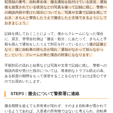
犯登録の番号、自転車全体、撤去通知を貼付けている状況、通知
後も放置されている状況などの写真を撮って記録に残し、警察へ
の相談内容や受けた指示についても、写真や文書で記録を残して
おき、きちんと警告したうえで撤去したと主張できるようにして
おきましょう。
記録を残しておくことによって、後からクレームになった場合
に、貸主、管理会社側は「撤去・処分」にあたって、きちんと手
順を踏んで通知をしたうえで対応を行っているという
後の証拠と
なり、後に自転車の持ち主が現れ「通知がなかって知らなかっ
た」という、クレームが来た場合の対策にもなります。
手順対応の流れと結果などは写真や文章で記録に残し、警察への
相談内容や受けた指示については、将来的なトラブル防止の為、
ある程度の期間をもって保管することを心がけておけば安心です
のでお奨めいたします。
STEP3：撤去について警察署に連絡
撤去期限を超えても所有者が現れず、そのまま自転車が置かれて
いるようであれば、入居者の所有物ではないと考えられ、自転車