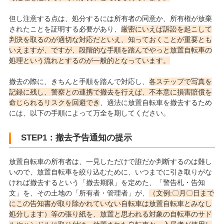
但し注意する点は、処分するには所有者の同意か、所有権が放棄
されたことを証明する必要があり、
厳密にいえば訴訟を起こして
判決を取るのが適切な対応だといえ、知っておくことが重要とも
いえますが、ですが、段階的な手順を踏んでやっと放置自転車の
処理という流れとするのが一般的となっています。
撤去の際に、きちんと手順を踏んで対応し、
各ステップで写真を
記録に残し、警察との連携で撤去を行えば、不本意に損害賠償を
命じられるリスクを回避でき
、適法に放置自転車を撤去するため
には、以下の手順によって万全を期してください。
STEP1：撤去予告通知の提示
放置自転車の所有者は、一見しただけで誰だか判断するのは難し
いので、放置自転車を絞り込むために、いつまでに引き取りがな
ければ撤去するという「撤去期限」を定めた、「警告札・告知
文」を、その土地の「所有者・管理者」が、
（文例:〇月〇日まで
にこの告知書が取り除かれていない自転車は放置自転車とみなし
処分します）等の張り紙を、放置と思われる対象の自転車のサド