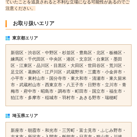
ていたことを追及されると不利な立場になる可能性があるのでご
注意ください。
お取り扱いエリア
東京都エリア
新宿区
・
渋谷区
・
中野区
・
杉並区
・
豊島区
・
北区
・
板橋区
・
練馬区
・
千代田区
・
中央区
・
港区
・
文京区
・
台東区
・
墨田
区
・
江東区
・
品川区
・
目黒区
・
大田区
・
世田谷区
・
荒川区
・
足立区
・
葛飾区
・
江戸川区
・
武蔵野市
・
三鷹市
・
小金井市
・
小平市
・
東村山市
・
国分寺市
・
東大和市
・
清瀬市
・
東久留米
市
・
武蔵村山市
・
西東京市
・
八王子市
・
日野市
・
立川市
・
青
梅市
・
府中市
・
昭島市
・
調布市
・
町田市
・
国立市
・
福生市
・
狛江市
・
多摩市
・
稲城市
・
羽村市
・
あきる野市
・
瑞穂町
埼玉県エリア
新座市
・
朝霞市
・
和光市
・
三芳町
・富士見市・ふじみ野市・
志木市
・
所沢市
・
入間市
・飯能市・日高市・
狭山市
・川越