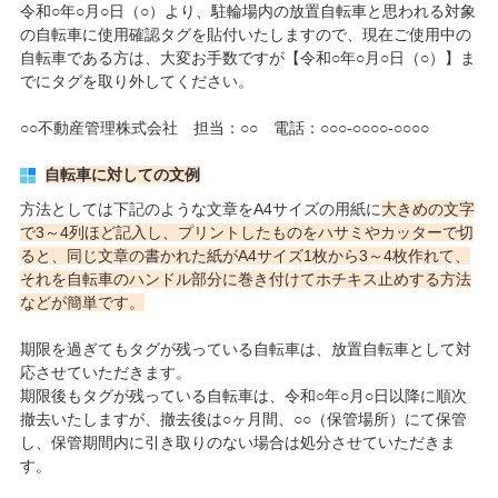
令和○年○月○日（○）より、駐輪場内の放置自転車と思われる対象
の自転車に使用確認タグを貼付いたしますので、現在ご使用中の
自転車である方は、大変お手数ですが【令和○年○月○日（○）】ま
でにタグを取り外してください。
○○不動産管理株式会社 担当：○○ 電話：○○○-○○○○-○○○○
自転車に対しての文例
方法としては下記のような文章をA4サイズの用紙に
大きめの文字
で3～4列ほど記入し、プリントしたものをハサミやカッターで切
ると、同じ文章の書かれた紙がA4サイズ1枚から3～4枚作れて、
それを自転車のハンドル部分に巻き付けてホチキス止めする方法
などが簡単です。
期限を過ぎてもタグが残っている自転車は、放置自転車として対
応させていただきます。
期限後もタグが残っている自転車は、令和○年○月○日以降に順次
撤去いたしますが、撤去後は○ヶ月間、○○（保管場所）にて保管
し、保管期間内に引き取りのない場合は処分させていただきま
す。