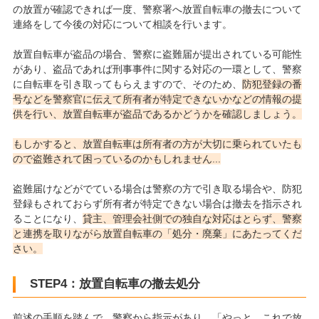
の放置が確認できれば一度、警察署へ放置自転車の撤去について
連絡をして今後の対応について相談を行います。
放置自転車が盗品の場合、警察に盗難届が提出されている可能性
があり、盗品であれば刑事事件に関する対応の一環として、警察
に自転車を引き取ってもらえますので、そのため、
防犯登録の番
号などを警察官に伝えて所有者が特定できないかなどの情報の提
供を行い、放置自転車が盗品であるかどうかを確認しましょう。
もしかすると、放置自転車は所有者の方が大切に乗られていたも
ので盗難されて困っているのかもしれません...
盗難届けなどがでている場合は警察の方で引き取る場合や、防犯
登録もされておらず所有者が特定できない場合は撤去を指示され
ることになり、
貸主、管理会社側での独自な対応はとらず、警察
と連携を取りながら放置自転車の「処分・廃棄」にあたってくだ
さい。
STEP4：放置自転車の撤去処分
前述の手順を踏んで、警察から指示があり、「やっと、これで放