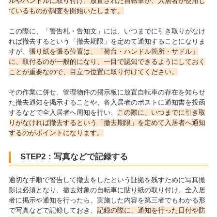
ルやハンドルに取り付け、放置された自転車か、入居者が使用し
ているものか調査を開始いたします。
この際に、「警告札・告知文」には、いつまでに引き取りがなけ
れば撤去するという「撤去期限」を定めて通知することになりま
すが、
張り紙を張る位置は、「荷台・ハンドル箇所・サドル」
に、取付るのが一般的になり、一目で認知できるようにしておく
ことが重要なので、目立つ位置に取り付けてください。
その作業に併せ、管理物件の掲示板に放置自転車の存在を知らせ
た撤去通知を掲示することや、各入居者のポストに通知書を投函
するなどで全入居者へ周知を行い、
この際に、いつまでに引き取
りがなければ撤去するという「撤去期限」を定めて入居者へ通知
するのがポイントになります。
STEP2：写真などで記録する
適切な手順で警告して撤去をしたという証拠を残すために写真撮
影は必須となり、撤去対象の自転車に貼り紙の取り付け、全入居
者に掲示や通知を行ったら、実施した内容を第三者でもわかる形
で写真などで記録しておき、
記録の際に、通知を行った日付や防